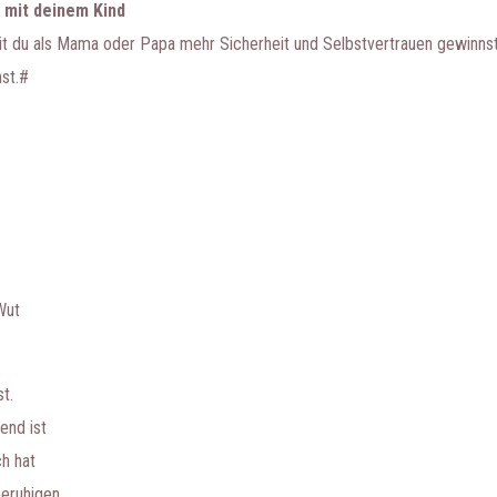
t mit deinem Kind
amit du als Mama oder Papa mehr Sicherheit und Selbstvertrauen gewinnst
nst.#
Wut
t.
end ist
h hat
beruhigen