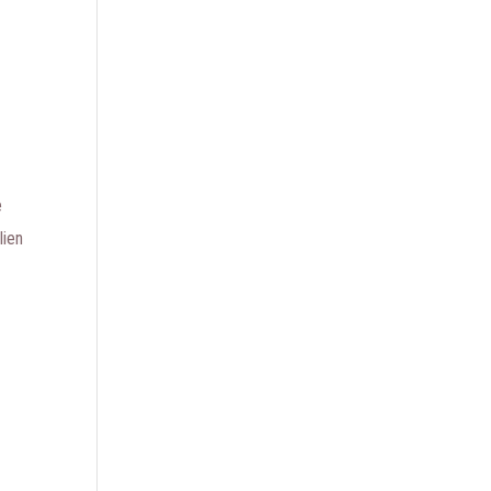
e
lien