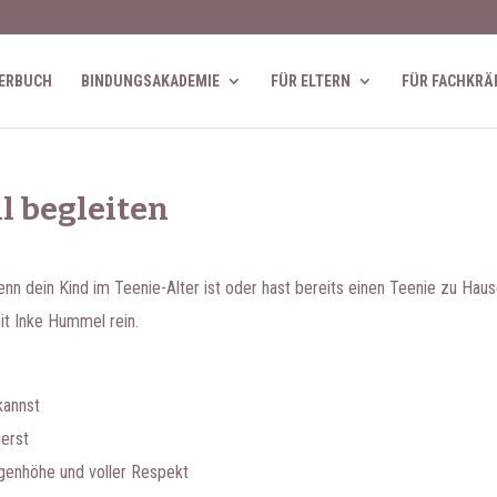
ERBUCH
BINDUNGSAKADEMIE
FÜR ELTERN
FÜR FACHKRÄ
l begleiten
nn dein Kind im Teenie-Alter ist oder hast bereits einen Teenie zu Hau
it Inke Hummel rein.
kannst
ierst
ugenhöhe und voller Respekt