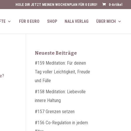
HOLE DIR JETZT MEINEN WOCHENPLAN FÜR 0 EURO!
0-Artikel
FTE
FÜR 0 EURO
SHOP
NALA VERLAG
ÜBER MICH
Neueste Beiträge
#159 Meditation: Für deinen
Tag voller Leichtigkeit, Freude
se?
und Fülle
#158 Meditation: Liebevolle
innere Haltung
#157 Grenzen setzen
#156 Co-Regulation in jedem