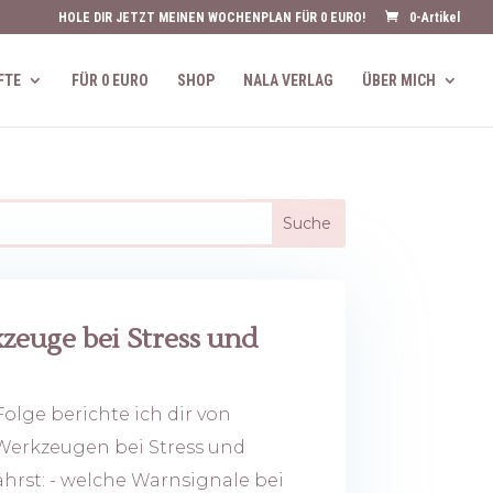
HOLE DIR JETZT MEINEN WOCHENPLAN FÜR 0 EURO!
0-Artikel
FTE
FÜR 0 EURO
SHOP
NALA VERLAG
ÜBER MICH
zeuge bei Stress und
olge berichte ich dir von
Werkzeugen bei Stress und
hrst: - welche Warnsignale bei