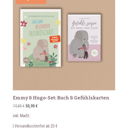
Emmy & Hugo-Set: Buch & Gefühlskarten
Ursprünglicher
Aktueller
74,80
€
50,90
€
Preis
Preis
inkl. MwSt.
war:
ist:
74,80 €
50,90 €.
| Versandkostenfrei ab 25 €