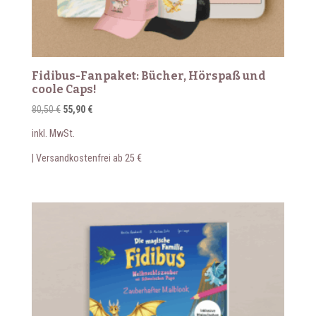
Fidibus-Fanpaket: Bücher, Hörspaß und
coole Caps!
Ursprünglicher
Aktueller
80,50
€
55,90
€
Preis
Preis
inkl. MwSt.
war:
ist:
80,50 €
55,90 €.
| Versandkostenfrei ab 25 €