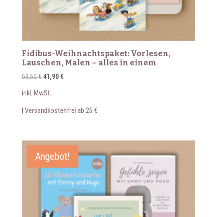
Fidibus-Weihnachtspaket: Vorlesen,
Lauschen, Malen – alles in einem
Ursprünglicher
Aktueller
53,60
€
41,90
€
Preis
Preis
inkl. MwSt.
war:
ist:
53,60 €
41,90 €.
| Versandkostenfrei ab 25 €
Angebot!