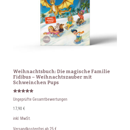
Weihnachtsbuch: Die magische Familie
Fidibus – Weihnachtszauber mit
Schweinchen Pups
Bewertet
Ungeprüfte Gesamtbewertungen
mit
5.00
von 5
17,90
€
inkl. MwSt.
Versandkostenfrei ab 25 €