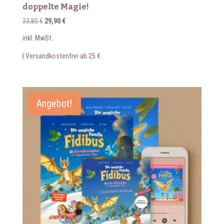
doppelte Magie!
Ursprünglicher
Aktueller
33,80
€
29,90
€
Preis
Preis
inkl. MwSt.
war:
ist:
33,80 €
29,90 €.
| Versandkostenfrei ab 25 €
Angebot!