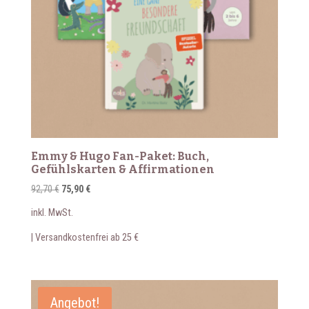
Emmy & Hugo Fan-Paket: Buch,
Gefühlskarten & Affirmationen
Ursprünglicher
Aktueller
92,70
€
75,90
€
Preis
Preis
inkl. MwSt.
war:
ist:
92,70 €
75,90 €.
| Versandkostenfrei ab 25 €
Angebot!